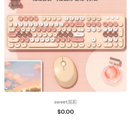
sweet混彩
$0.00