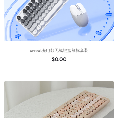
sweet充电款无线键盘鼠标套装
$0.00