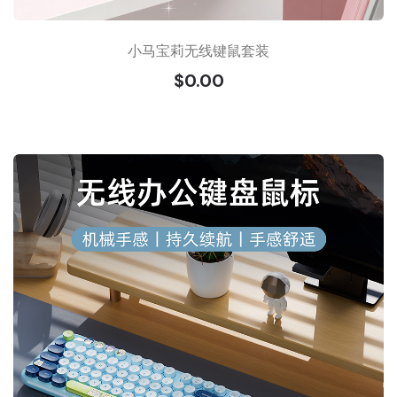
小马宝莉无线键鼠套装
$0.00