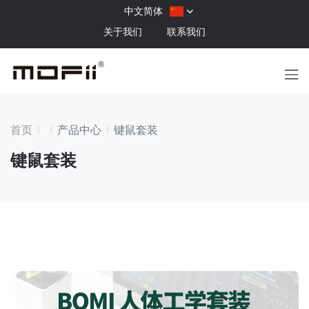
中文简体
关于我们
联系我们
首页
产品中心
键鼠套装
键鼠套装