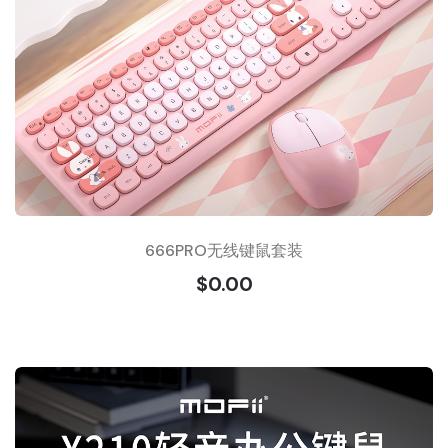
666PRO无线键鼠套装
$0.00