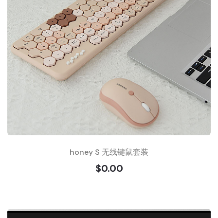
honey S 无线键鼠套装
$0.00