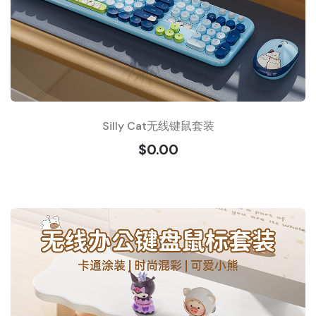
Silly Cat无线键鼠套装
$0.00