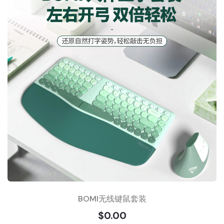
BOMI无线键鼠套装
$0.00