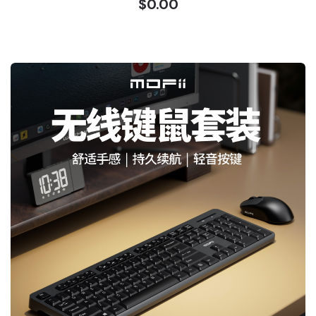
$0.00