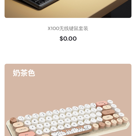
X100无线键鼠套装
$0.00