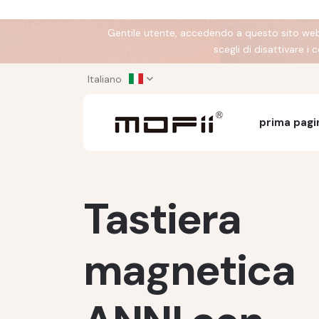
Gentile utente, accedendo a questo sito web a
scegli di disattivare i
Italiano
prima pagi
Tastiera
magnetica