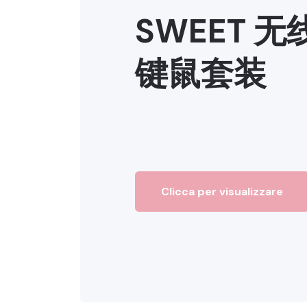
SWEET 
键鼠套装
Clicca per visualizzare