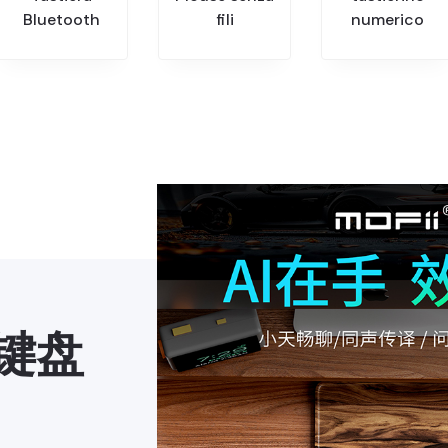
Bluetooth
fili
numerico
I键盘