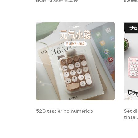
BOMI无线键鼠套装
swe
520 tastierino numerico
Set di
tinta 