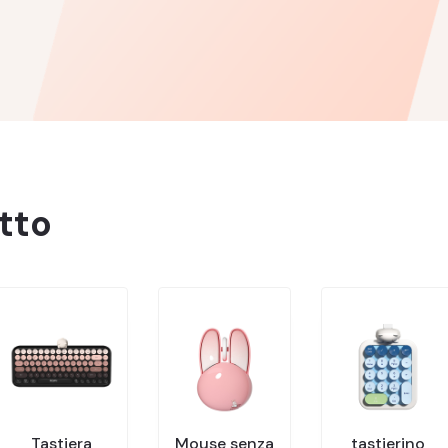
tto
Tastiera
Mouse senza
tastierino