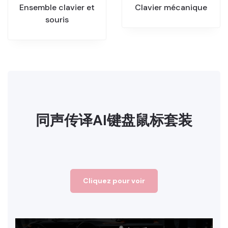
Ensemble clavier et
Clavier mécanique
souris
同声传译AI键盘鼠标套装
Cliquez pour voir