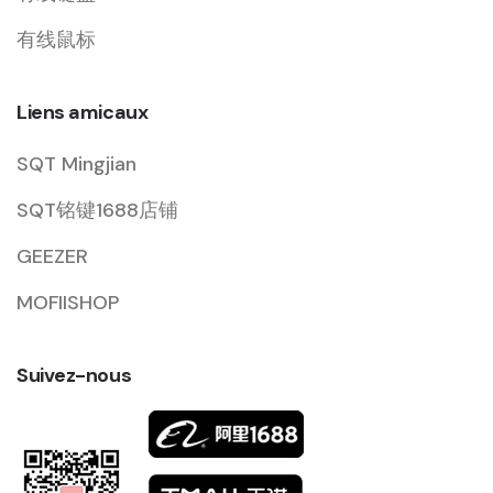
有线鼠标
Liens amicaux
SQT Mingjian
SQT铭键1688店铺
GEEZER
MOFIISHOP
Suivez-nous