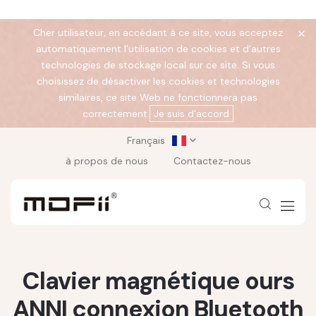
Cher utilisateur, en accédant à ce site, vous acceptez
automatiquement l'utilisation de cookies et d'autres
technologies de stockage local sur ce site. Si vous
choisissez de désactiver les cookies et technologies
similaires, ce site Web ne fonctionnera pas
correctement.
Je suis d'accord
Français
à propos de nous
Contactez-nous
Clavier magnétique ours
ANNI connexion Bluetooth